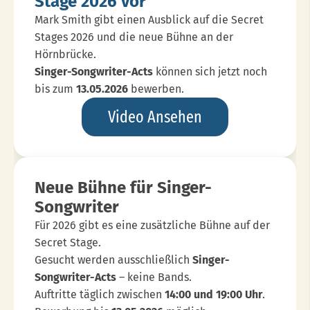
Stage 2026 vor
Mark Smith gibt einen Ausblick auf die Secret
Stages 2026 und die neue Bühne an der
Hörnbrücke.
Singer-Songwriter-Acts
können sich jetzt noch
bis zum
13.05.2026
bewerben.
Mark
Video Ansehen
Smith
Stellt
Die
Neue Bühne für Singer-
Secret
Songwriter
Stage
Für 2026 gibt es eine zusätzliche Bühne auf der
2026
Secret Stage.
Vor
Gesucht werden ausschließlich
Singer-
Songwriter-Acts
– keine Bands.
Auftritte täglich zwischen
14:00 und 19:00 Uhr
.