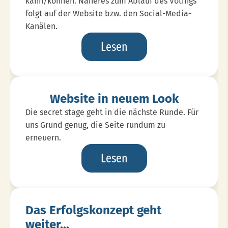
kann/können. Näheres zum Ablauf des Votings
folgt auf der Website bzw. den Social-Media
-
Kanälen.
Voting
Lesen
Mit
Chance
Auf
Website in neuem Look
Großen
Die secret stage geht in die nächste Runde. Für
Gig
uns Grund genug, die Seite rundum zu
erneuern.
Website
Lesen
In
Neuem
Look
Das Erfolgskonzept geht
weiter...